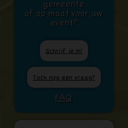
gemeente
of op maat voor uw
event?
Schrijf je in!
Toch nog een vraag?
FAQ