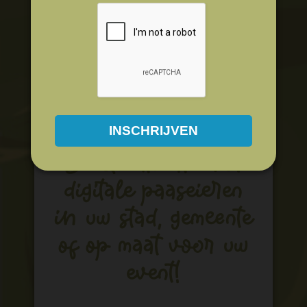
Aare
Dé zoektocht naar
digitale paaseieren
in uw stad, gemeente
of op maat voor uw
event!